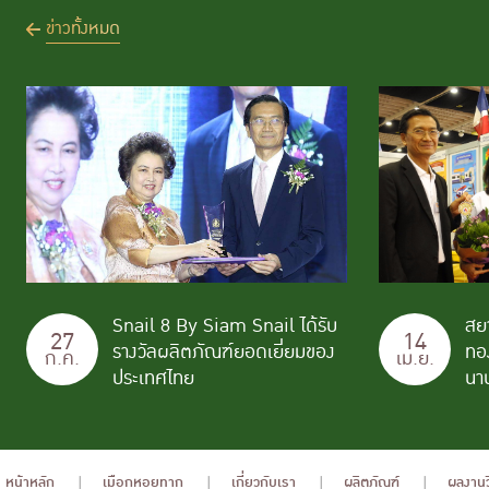
ข่าวทั้งหมด
Snail 8 By Siam Snail ได้รับ
สย
27
14
รางวัลผลิตภัณฑ์ยอดเยี่ยมของ
ทอ
ก.ค.
เม.ย.
ประเทศไทย
นาน
หน้าหลัก
เมือกหอยทาก
เกี่ยวกับเรา
ผลิตภัณฑ์
ผลงานว