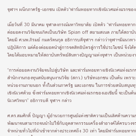
จุฬาฯ ผนึกภาครัฐ-เอกชน เปิดตัว“ฟาร์มหอยทากเชิงนิเวศแห่งแรกของเอ
เมื่อวันที่ 30 มีนาคม จุฬาลงกรณ์มหาวิทยาลัย เปิดตัว “ฟาร์มหอยท
ต่อยอดงานวิจัยจนเกิดเป็นบริษัท Spian off สยามสเนล ภายใต้สถาบัน
โดยมี ศ.นพ.ภิรมย์ กมลรัตนกุล อธิการบดีจุฬาฯ กล่าวว่าจุฬาฯมีแนวทาง
ปฎิบัติการ แต่ต้องต่อยอดนำสู่การจดสิทธิบัตรสู่การใช้ประโยชน์ จึง
โดยได้มอบหมายให้สถาบันทรัพย์สินทางปัญญาแห่งจุฬาฯ เป็นหน่วยงานท
“การต่อยอดงานวิจัยจนไปสู่บริษัท และฟาร์มหอยทางเชิงนิเวศแห่งแรก
สำนักงานกองทุนสนับสนุนงานวิจัย (สกว.) บริษัทเอกชน เป็นต้น เพราะกา
หน่วยงานภายนอก ทั้งในส่วนภาครัฐ และเอกชน ในการช่วยสนับสนุนทุนวิจั
เชิงนิเวศด้วย ซึ่งฟาร์มหอยทากเชิงนิเวศแห่งแรกของเอเชียนี้ จะเป็
นิเวศวิทยา” อธิการบดี จุฬาฯ กล่าว
ศ.ดร.สมศักดิ์ ปัญญา ผู้อำนวยการศูนย์แห่งชาติความเป็นเลิศด้านค
พัฒนาจนสามารถจนนำไปใช้กับอุตสาหกรรมเครื่องสำอางค์ได้ครบวงจร ส
จำหน่ายทั่วไปที่นำเข้าจากต่างประเทศถึง 30 เท่า โดยมีฟาร์มหอยท