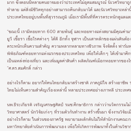
มาก ซึ่งตอนนี้หลายคนอาจมองว่าประเทศไม่อุดมสมบูรณ์ นิเวศวิทยาถู
ทำลาย แต่สิ่งมีชีวิตทุกอย่างสามารถคืนกลับมาได้ และนิเวศวิทยาเหล่า
ประเทศไทยอยู่บนพื้นที่สุวรรณภูมิ เมื่อเรามีพื้นที่ที่ควรตระหนักดูแล
“ขณะนี้ เรามีหอยทาก 600 สายพันธุ์ และหอยทางแห่งสยามมีคุณค่
ยูวี เชื้อรา เชื้อโรคต่างๆ ได้ดี อีกทั้ง จุฬาฯ เป็นเสาหลักของแผ่นดิ
ตระหนักเห็นความสำคัญ ความหลากหลายทางชีวภาพ จึงจัดตั้ง ฟาร์มหอยท
พิพิธภัณฑ์หอยทากแห่งแรกของประเทศไทย เพื่อให้เด็กๆ ได้เข้ามาศึกษ
เป็นแหล่งท่องเที่ยว และเพิ่มมูลค่าสินค้า ผลิตภัณฑ์เมือกหอยทากข
”ศ.ดร.สมศักดิ์ กล่าว
อย่างไรก็ตาม อยากให้คนไทยกลับมาสร้างชาติ ภาคภูมิใจ สร้างอ
ไทยไม่เห็นความสำคัญเรื่องเหล่านี้ หลายประเทศอย่างเกาหลี ประเทศพัฒ
นพ.ธีระเกียรติ เจริญเศรษฐศิลป์ รมช.ศึกษาธิการ กล่าวว่านวัตกรรมไม่
วิทยาศาสตร์ นักวิจัยเก่งๆ ที่รวมตัวกันทำงาน สร้างขึ้นมา ซึ่งงานวิ
อย่างไรก็ตาม ในส่วนของภาครัฐ พยายามผลักดันไม่ให้สำนักงานคณะกร
มหาวิทยาลัยดำเนินการพัฒนาเอง เพื่อให้เกิดการพัฒนาทั้งในด้านวิชาก