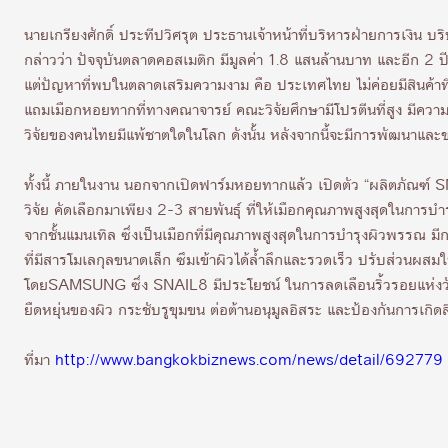
นายเกรียงศักดิ์ ประทีปวิศรุต ประธานเจ้าหน้าที่บริหารฝ่ายการเงิน บ
กล่าวว่า ปัจจุบันตลาดคอสเมติก มีมูลค่า 1.8 แสนล้านบาท และอีก 2 ป
แต่ปัญหาที่พบในตลาดเสริมความงาม คือ ประเทศไทย ไม่ค่อยมีสินค้าที
แถมเมือกหอยทากที่ทางคณาจารย์ คณะวิจัยศึกษามีโปรตีนที่สูง มีความโด
วิจัยของคนไทยมีแพ้ชาตใดในโลก ดังนั้น หลังจากนี้จะมีการพัฒนาและ
ทั้งนี้ ภายในงาน นอกจากเปิดฟาร์มหอยทากแล้ว เปิดตัว “ผลิตภัณฑ
วิจัย คัดเลือกมาเพียง 2-3 สายพันธุ์ ที่ให้เมือกคุณภาพสูงสุดในการบำ
จากชั้นแมนเทิล ซึ่งเป็นเมือกที่มีคุณภาพสูงสุดในการบำรุงผิวพรรณ 
ที่มีสารโมเลกุลขนาดเล็ก ซึมเข้าผิวได้ล้ำลึกและรวดเร็ว ปรับส่วนผส
โดยSAMSUNG ซึ่ง SNAIL8 มีประโยชน์ ในการลดเลือนริ้วรอยแห่งวัย ฟ
ยืดหยุ่นของผิว กระชับรูขุมขน ต่อต้านอนุมูลอิสระ และป้องกัน
ที่มา
http://www.bangkokbiznews.com/news/detail/692779